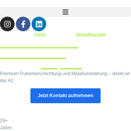
Für jeden, der
mehr
aus seinem
Metallbauteil
holen will
Pulverbeschichtung
und
Metallveredelung
für den
höchsten
Anspruch
Premium Pulverbeschichtung und Metallveredelung – direkt an
der A2
Jetzt Kontakt aufnehmen
29+
Jahre